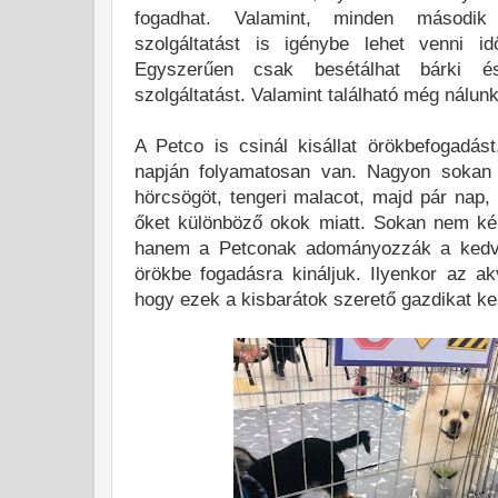
fogadhat. Valamint, minden második 
szolgáltatást is igénybe lehet venni idő
Egyszerűen csak besétálhat bárki é
szolgáltatást. Valamint található még nálun
A Petco is csinál kisállat örökbefogadás
napján folyamatosan van. Nagyon sokan 
hörcsögöt, tengeri malacot, majd pár nap,
őket különböző okok miatt. Sokan nem kér
hanem a Petconak adományozzák a kedve
örökbe fogadásra kináljuk. Ilyenkor az akv
hogy ezek a kisbarátok szerető gazdikat k