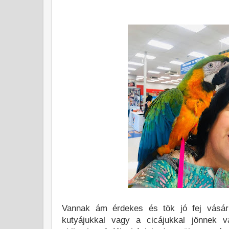
Vannak ám érdekes és tök jó fej vásárl
kutyájukkal vagy a cicájukkal jönnek v