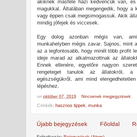
akiknek másféle házi kedvencük van, és
magukkal. Általában megengedik, hogy a 
vagy éppen csak megsimogassuk. Akik álla
mindig jófejek és viccesek.
Egy dolog azonban mégis van, ami
munkahelyben mégis zavar. Sajnos, mint a l
az a legfontosabb, hogy minél több profit 
ideje marad az alkalmazottnak az állatokk
Ennek ellenére, egyelőre nagyon szeret
rengeteget tanulok az állatokról, a 
egészségükről, ami mind elengedhetetlen
lépéshez.
on
október 07, 2019
Nincsenek megjegyzések:
Címkék:
hasznos tippek
,
munka
Újabb bejegyzések
Főoldal
R
Feliratkozás:
Bejegyzések (Atom)