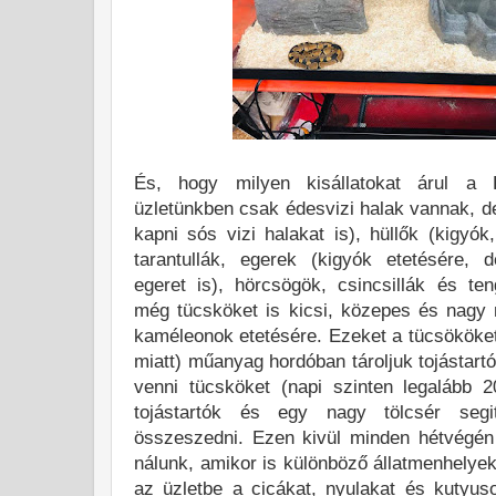
És, hogy milyen kisállatokat árul a
üzletünkben csak édesvizi halak vannak, d
kapni sós vizi halakat is), hüllők (kigyók
tarantullák, egerek (kigyók etetésére, d
egeret is), hörcsögök, csincsillák és te
még tücsköket is kicsi, közepes és nagy 
kaméleonok etetésére. Ezeket a tücsököke
miatt) műanyag hordóban tároljuk tojástartó
venni tücsköket (napi szinten legalább 2
tojástartók és egy nagy tölcsér segi
összeszedni. Ezen kivül minden hétvégén
nálunk, amikor is különböző állatmenhelye
az üzletbe a cicákat, nyulakat és kutyus