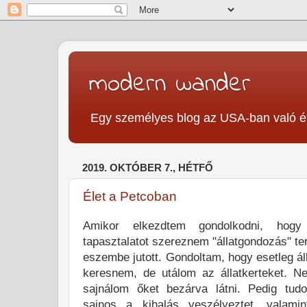
modern wander
Egy személyes blog az USA-ban való é
2019. OKTÓBER 7., HÉTFŐ
Élet a Petcoban
Amikor elkezdtem gondolkodni, hogy
tapasztalatot szereznem "állatgondozás" ter
eszembe jutott. Gondoltam, hogy esetleg áll
keresnem, de utálom az állatkerteket. Ne
sajnálom őket bezárva látni. Pedig tudo
sajnos a kihalás veszélyeztet, valam