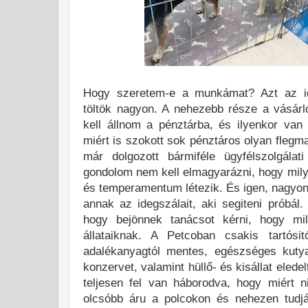
Hogy szeretem-e a munkámat? Azt az idő
töltök nagyon. A nehezebb része a vásárl
kell állnom a pénztárba, és ilyenkor van
miért is szokott sok pénztáros olyan flegm
már dolgozott bármiféle ügyfélszolgála
gondolom nem kell elmagyarázni, hogy mily
és temperamentum létezik. És igen, nagyo
annak az idegszálait, aki segiteni próbál.
hogy bejönnek tanácsot kérni, hogy mil
állataiknak. A Petcoban csakis tartósi
adalékanyagtól mentes, egészséges kuty
konzervet, valamint hüllő- és kisállat elede
teljesen fel van háborodva, hogy miért 
olcsóbb áru a polcokon és nehezen tudj