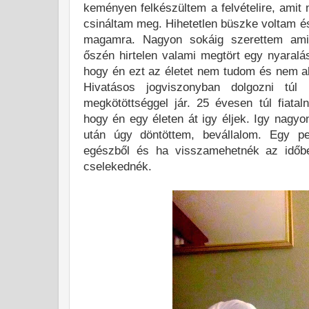
keményen felkészültem a felvételire, amit
csináltam meg. Hihetetlen büszke voltam és
magamra. Nagyon sokáig szerettem ami
őszén hirtelen valami megtört egy nyaralá
hogy én ezt az életet nem tudom és nem ak
Hivatásos jogviszonyban dolgozni túl
megkötöttséggel jár. 25 évesen túl fiata
hogy én egy életen át igy éljek. Igy nagyo
után úgy döntöttem, bevállalom. Egy 
egészből és ha visszamehetnék az időbe
cselekednék.