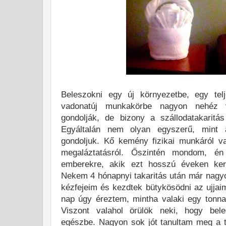
Beleszokni egy új környezetbe, egy tel
vadonatúj munkakörbe nagyon nehéz 
gondolják, de bizony a szállodatakarit
Egyáltalán nem olyan egyszerű, mint 
gondoljuk. Kő kemény fizikai munkáról va
megaláztatásról. Őszintén mondom, én
emberekre, akik ezt hosszú éveken keres
Nekem 4 hónapnyi takaritás után már nagyo
kézfejeim és kezdtek bütykösödni az ujja
nap úgy éreztem, mintha valaki egy tonna 
Viszont valahol örülök neki, hogy be
egészbe. Nagyon sok jót tanultam meg a t