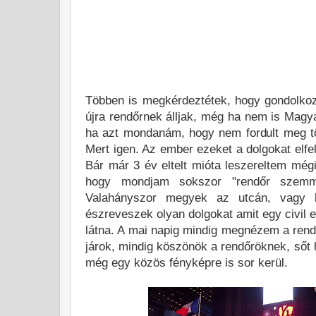
Többen is megkérdeztétek, hogy gondolko
újra rendőrnek álljak, még ha nem is Mag
ha azt mondanám, hogy nem fordult meg tö
Mert igen. Az ember ezeket a dolgokat elfel
Bár már 3 év eltelt mióta leszereltem mégi
hogy mondjam sokszor "rendőr szemme
Valahányszor megyek az utcán, vagy k
észreveszek olyan dolgokat amit egy civil 
látna. A mai napig mindig megnézem a rend
járok, mindig köszönök a rendőröknek, sőt 
még egy közös fényképre is sor kerül.