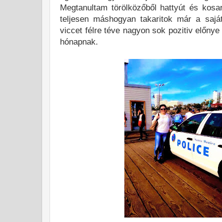
Megtanultam törölközőből hattyút és kosara
teljesen máshogyan takaritok már a sajá
viccet félre téve nagyon sok pozitiv előnye
hónapnak.